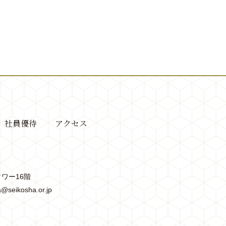
社員優待
アクセス
タワー16階
@seikosha.or.jp