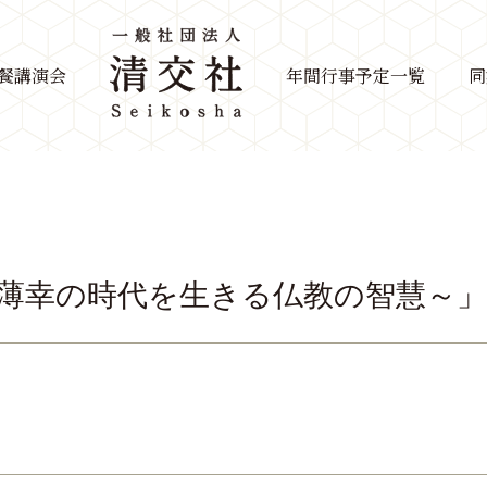
餐講演会
年間行事予定一覧
同
～薄幸の時代を生きる仏教の智慧～」